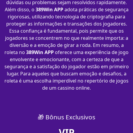
dúvidas ou problemas sejam resolvidos rapidamente.
Além disso, o
389Win APP
adota práticas de segurança
rigorosas, utilizando tecnologia de criptografia para
proteger as informações e transações dos jogadores.
Essa confiança é fundamental, pois permite que os
jogadores se concentrem no que realmente importa: a
diversão e a emoção de girar a roda. Em resumo, a
roleta no
389Win APP
oferece uma experiência de jogo
envolvente e emocionante, com a certeza de que a
segurança e a satisfação do jogador estão em primeiro
lugar. Para aqueles que buscam emoção e desafios, a
roleta é uma escolha imperdível no repertório de jogos
de um cassino online.
🎁 Bônus Exclusivos
VIP