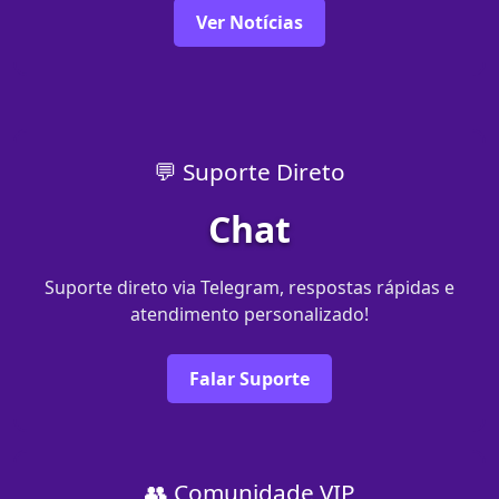
Ver Notícias
💬 Suporte Direto
Chat
Suporte direto via Telegram, respostas rápidas e
atendimento personalizado!
Falar Suporte
👥 Comunidade VIP