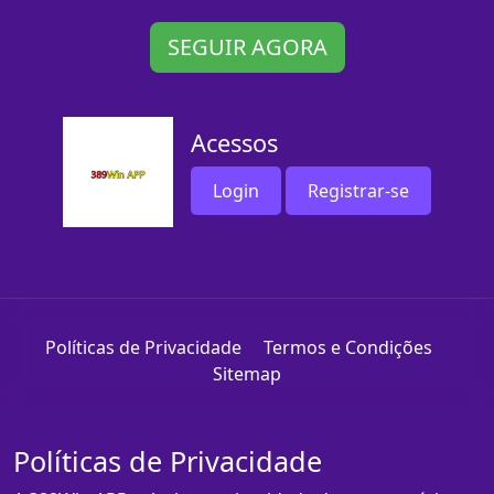
SEGUIR AGORA
Acessos
Login
Registrar-se
Políticas de Privacidade
Termos e Condições
Sitemap
Políticas de Privacidade