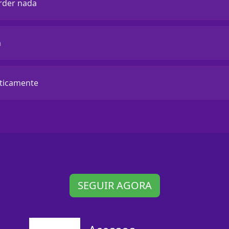
erder nada
a
aticamente
SEGUIR AGORA