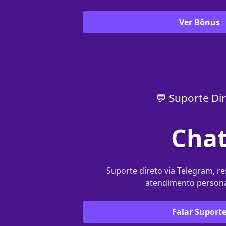
Ver Bônus
💬 Suporte Di
Cha
Suporte direto via Telegram, r
atendimento persona
Falar Suport