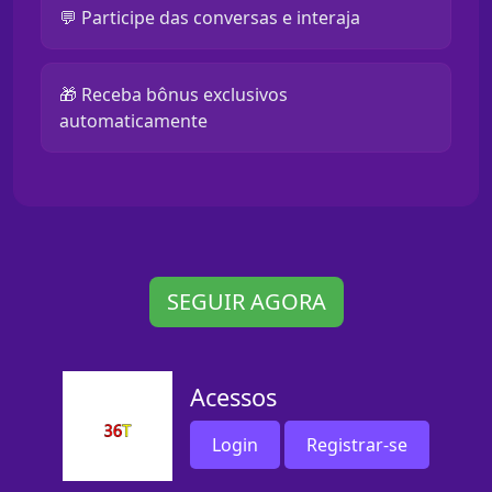
💬 Participe das conversas e interaja
🎁 Receba bônus exclusivos
automaticamente
SEGUIR AGORA
Acessos
Login
Registrar-se