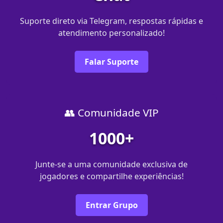
Suporte direto via Telegram, respostas rápidas e
atendimento personalizado!
Falar Suporte
👥 Comunidade VIP
1000+
Junte-se a uma comunidade exclusiva de
jogadores e compartilhe experiências!
Entrar Grupo