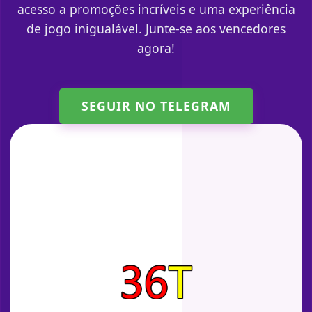
acesso a promoções incríveis e uma experiência
de jogo inigualável. Junte-se aos vencedores
agora!
SEGUIR NO TELEGRAM