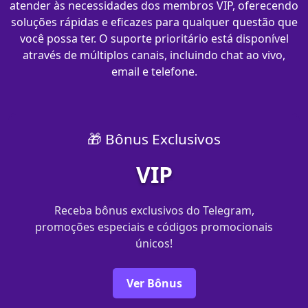
atender às necessidades dos membros VIP, oferecendo
soluções rápidas e eficazes para qualquer questão que
você possa ter. O suporte prioritário está disponível
através de múltiplos canais, incluindo chat ao vivo,
email e telefone.
🎁 Bônus Exclusivos
VIP
Receba bônus exclusivos do Telegram,
promoções especiais e códigos promocionais
únicos!
Ver Bônus