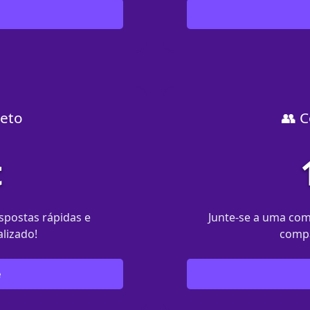
reto
👥 
t
espostas rápidas e
Junte-se a uma com
lizado!
compa
e