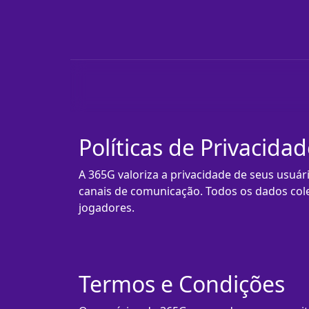
Políticas de Privacida
A 365G valoriza a privacidade de seus usuá
canais de comunicação. Todos os dados cole
jogadores.
Termos e Condições