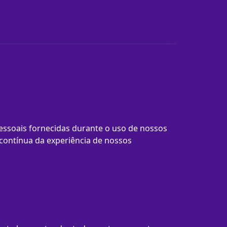
essoais fornecidas durante o uso de nossos
 contínua da experiência de nossos