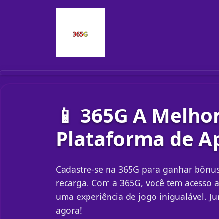
📱 365G A Melho
Plataforma de A
Cadastre-se na 365G para ganhar bônus
recarga. Com a 365G, você tem acesso a
uma experiência de jogo inigualável. J
agora!