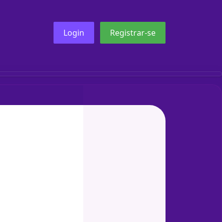
Login
Registrar-se