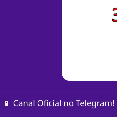
📱 Canal Oficial no Telegram!