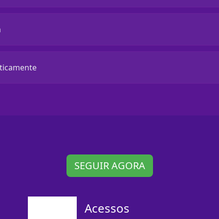
a
aticamente
SEGUIR AGORA
Acessos