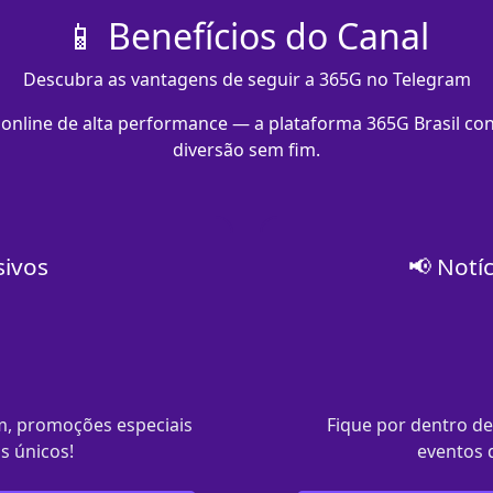
📱 Benefícios do Canal
Descubra as vantagens de seguir a 365G no Telegram
online de alta performance — a plataforma 365G Brasil con
diversão sem fim.
sivos
📢 Notí
m, promoções especiais
Fique por dentro d
s únicos!
eventos 