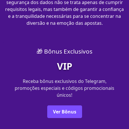
segurança dos dados não se trata apenas de cumprir
requisitos legais, mas também de garantir a confiança
e a tranquilidade necessárias para se concentrar na
diversão e na emoção das apostas.
🎁 Bônus Exclusivos
VIP
Receba bônus exclusivos do Telegram,
promoções especiais e códigos promocionais
únicos!
Ver Bônus