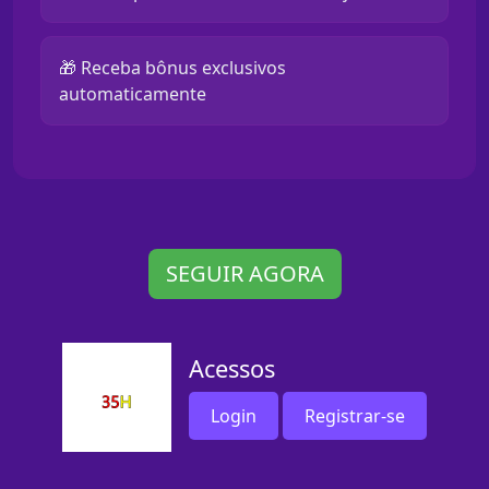
🎁 Receba bônus exclusivos
automaticamente
SEGUIR AGORA
Acessos
Login
Registrar-se