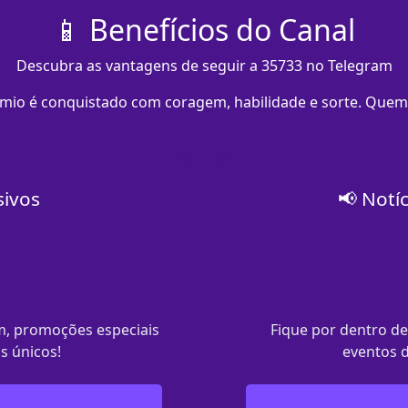
📱 Benefícios do Canal
Descubra as vantagens de seguir a 35733 no Telegram
êmio é conquistado com coragem, habilidade e sorte. Quem 
sivos
📢 Notí
m, promoções especiais
Fique por dentro d
s únicos!
eventos 