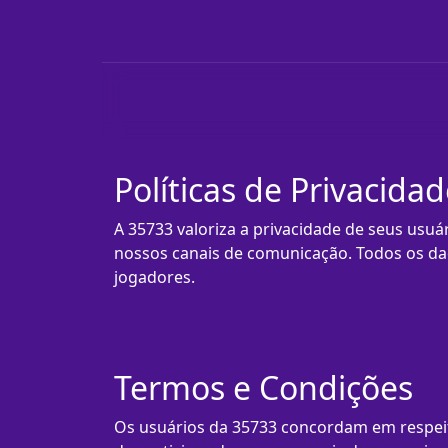
Políticas de Privacida
A 35733 valoriza a privacidade de seus usu
nossos canais de comunicação. Todos os dad
jogadores.
Termos e Condições
Os usuários da 35733 concordam em respeita