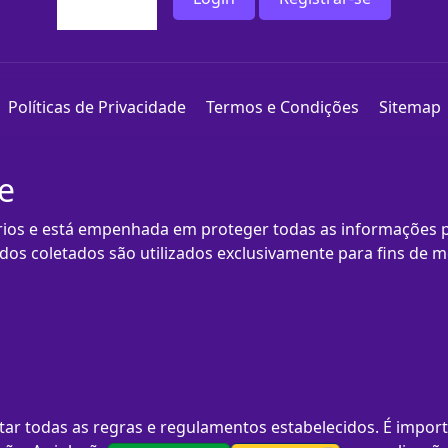
Políticas de Privacidade
Termos e Condições
Sitemap
de
ários e está empenhada em proteger todas as informações 
os coletados são utilizados exclusivamente para fins de m
r todas as regras e regulamentos estabelecidos. É import