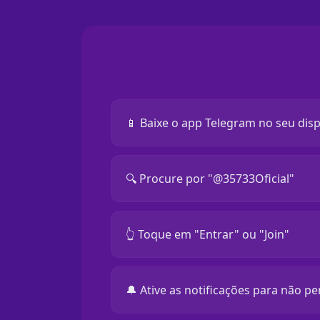
📱 Baixe o app Telegram no seu disp
🔍 Procure por "@35733Oficial"
👆 Toque em "Entrar" ou "Join"
🔔 Ative as notificações para não p