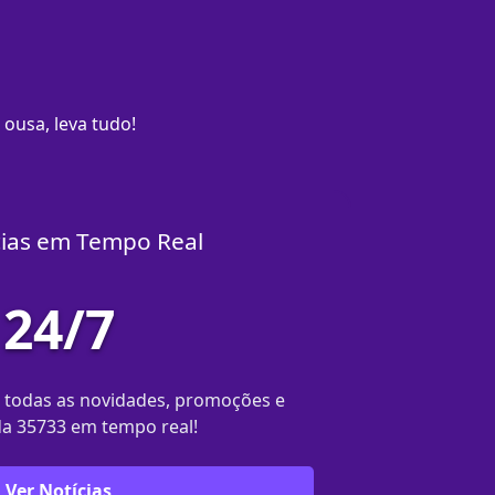
ousa, leva tudo!
cias em Tempo Real
24/7
e todas as novidades, promoções e
da 35733 em tempo real!
Ver Notícias