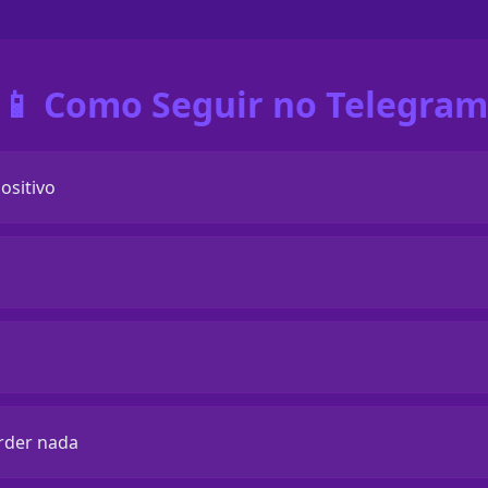
📱 Como Seguir no Telegram
ositivo
erder nada