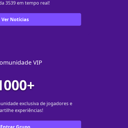
da 3539 em tempo real!
Ver Notícias
Comunidade VIP
1000+
unidade exclusiva de jogadores e
rtilhe experiências!
Entrar Grupo