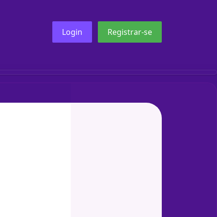
Login
Registrar-se