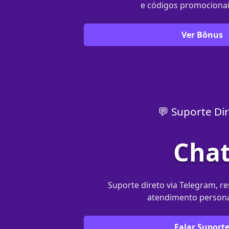
e códigos promocionai
Ver Bônus
💬 Suporte Di
Cha
Suporte direto via Telegram, r
atendimento persona
Falar Suport