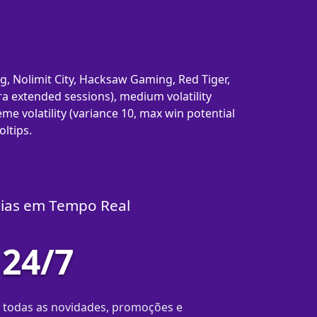
g, Nolimit City, Hacksaw Gaming, Red Tiger,
ra extended sessions), medium volatility
eme volatility (variance 10, max win potential
ltips.
cias em Tempo Real
24/7
e todas as novidades, promoções e