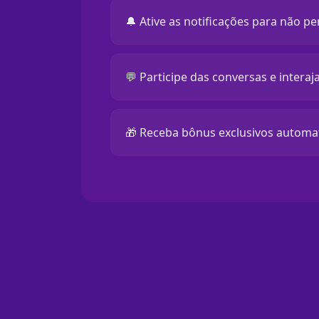
🔔 Ative as notificações para não p
💬 Participe das conversas e interaj
🎁 Receba bônus exclusivos autom