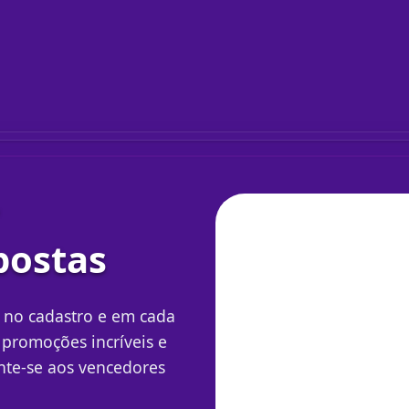
postas
 no cadastro e em cada
 promoções incríveis e
unte-se aos vencedores