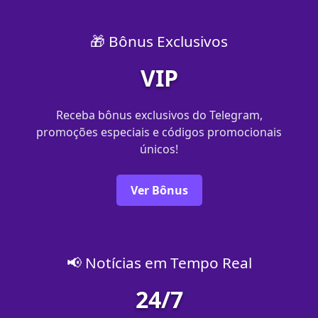
🎁 Bônus Exclusivos
VIP
Receba bônus exclusivos do Telegram,
promoções especiais e códigos promocionais
únicos!
Ver Bônus
📢 Notícias em Tempo Real
24/7