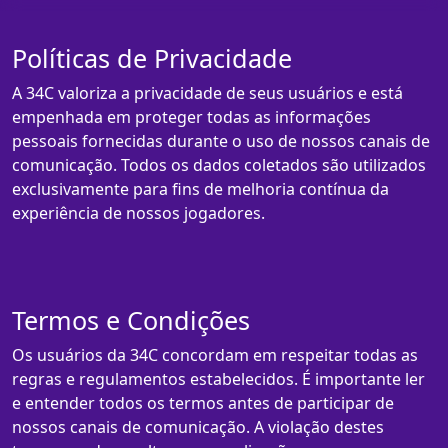
Políticas de Privacidade
A 34C valoriza a privacidade de seus usuários e está
empenhada em proteger todas as informações
pessoais fornecidas durante o uso de nossos canais de
comunicação. Todos os dados coletados são utilizados
exclusivamente para fins de melhoria contínua da
experiência de nossos jogadores.
Termos e Condições
Os usuários da 34C concordam em respeitar todas as
regras e regulamentos estabelecidos. É importante ler
e entender todos os termos antes de participar de
nossos canais de comunicação. A violação destes