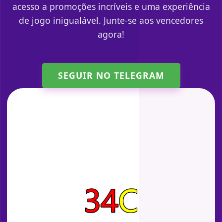
acesso a promoções incríveis e uma experiência
de jogo inigualável. Junte-se aos vencedores
agora!
SEGUIR NO TELEGRAM