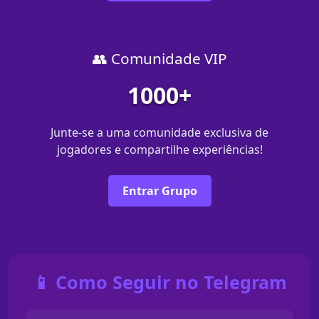
👥 Comunidade VIP
1000+
Junte-se a uma comunidade exclusiva de
jogadores e compartilhe experiências!
Entrar Grupo
📱 Como Seguir no Telegram