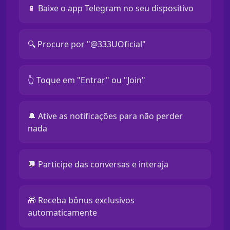
📱 Baixe o app Telegram no seu dispositivo
🔍 Procure por "@333UOficial"
👆 Toque em "Entrar" ou "Join"
🔔 Ative as notificações para não perder
nada
💬 Participe das conversas e interaja
🎁 Receba bônus exclusivos
automaticamente