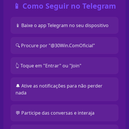
📱 Como Seguir no Telegram
📱 Baixe o app Telegram no seu dispositivo
🔍 Procure por "@30Win.ComOficial"
👆 Toque em "Entrar" ou "Join"
🔔 Ative as notificações para não perder
nada
💬 Participe das conversas e interaja