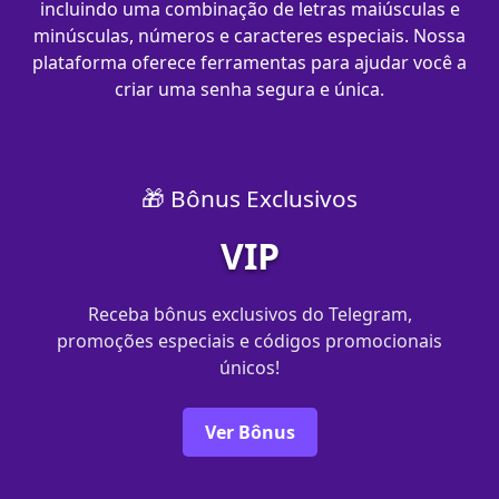
incluindo uma combinação de letras maiúsculas e
minúsculas, números e caracteres especiais. Nossa
plataforma oferece ferramentas para ajudar você a
criar uma senha segura e única.
🎁 Bônus Exclusivos
VIP
Receba bônus exclusivos do Telegram,
promoções especiais e códigos promocionais
únicos!
Ver Bônus