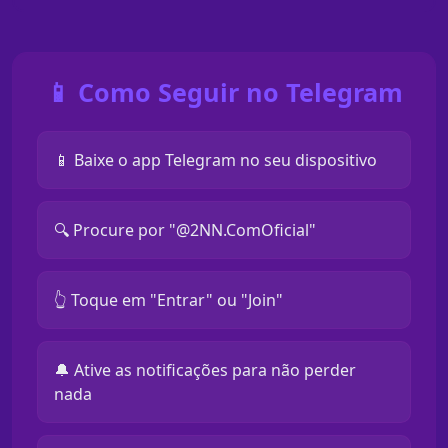
📱 Como Seguir no Telegram
📱 Baixe o app Telegram no seu dispositivo
🔍 Procure por "@2NN.ComOficial"
👆 Toque em "Entrar" ou "Join"
🔔 Ative as notificações para não perder
nada