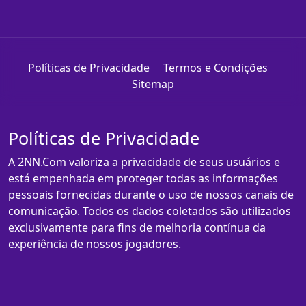
Políticas de Privacidade
Termos e Condições
Sitemap
Políticas de Privacidade
A 2NN.Com valoriza a privacidade de seus usuários e
está empenhada em proteger todas as informações
pessoais fornecidas durante o uso de nossos canais de
comunicação. Todos os dados coletados são utilizados
exclusivamente para fins de melhoria contínua da
experiência de nossos jogadores.