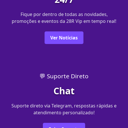
Fique por dentro de todas as novidades,
promoções e eventos da 28R Vip em tempo real!
Ver Notícias
💬 Suporte Direto
Chat
Suporte direto via Telegram, respostas rápidas e
atendimento personalizado!