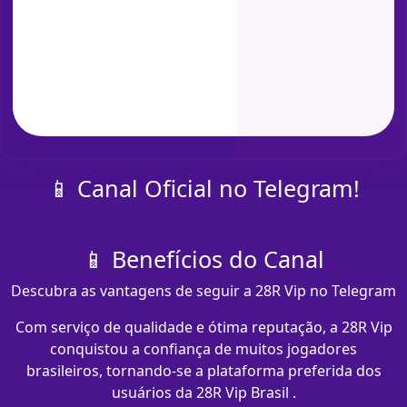
📱 Canal Oficial no Telegram!
📱 Benefícios do Canal
Descubra as vantagens de seguir a 28R Vip no Telegram
Com serviço de qualidade e ótima reputação, a 28R Vip
conquistou a confiança de muitos jogadores
brasileiros, tornando-se a plataforma preferida dos
usuários da 28R Vip Brasil .