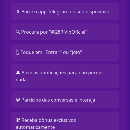
📱 Baixe o app Telegram no seu dispositivo
🔍 Procure por "@28R VipOficial"
👆 Toque em "Entrar" ou "Join"
🔔 Ative as notificações para não perder
nada
💬 Participe das conversas e interaja
🎁 Receba bônus exclusivos
automaticamente