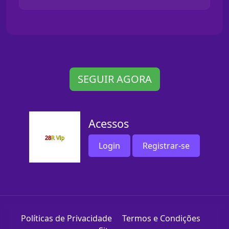
SEGUIR AGORA
Acessos
Login
Registrar-se
Políticas de Privacidade
Termos e Condições