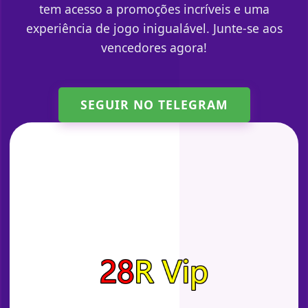
tem acesso a promoções incríveis e uma
experiência de jogo inigualável. Junte-se aos
vencedores agora!
SEGUIR NO TELEGRAM