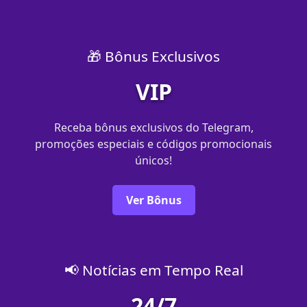
🎁 Bônus Exclusivos
VIP
Receba bônus exclusivos do Telegram,
promoções especiais e códigos promocionais
únicos!
Ver Bônus
📢 Notícias em Tempo Real
24/7