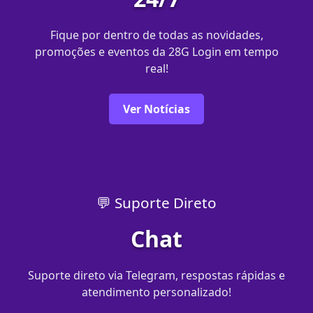
Fique por dentro de todas as novidades,
promoções e eventos da 28G Login em tempo
real!
Ver Notícias
💬 Suporte Direto
Chat
Suporte direto via Telegram, respostas rápidas e
atendimento personalizado!