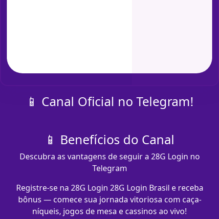
📱 Canal Oficial no Telegram!
📱 Benefícios do Canal
Descubra as vantagens de seguir a 28G Login no
Telegram
Registre-se na 28G Login 28G Login Brasil e receba
bônus — comece sua jornada vitoriosa com caça-
níqueis, jogos de mesa e cassinos ao vivo!