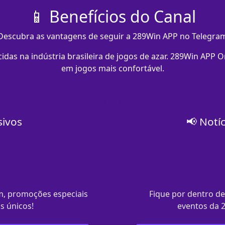
📱 Benefícios do Canal
Descubra as vantagens de seguir a 289Win APP no Telegra
as na indústria brasileira de jogos de azar. 289Win APP O
em jogos mais confortável.
sivos
📢 Notí
m, promoções especiais
Fique por dentro d
s únicos!
eventos da 