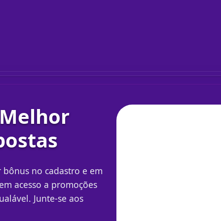
 Melhor
postas
r bônus no cadastro e em
tem acesso a promoções
ualável. Junte-se aos