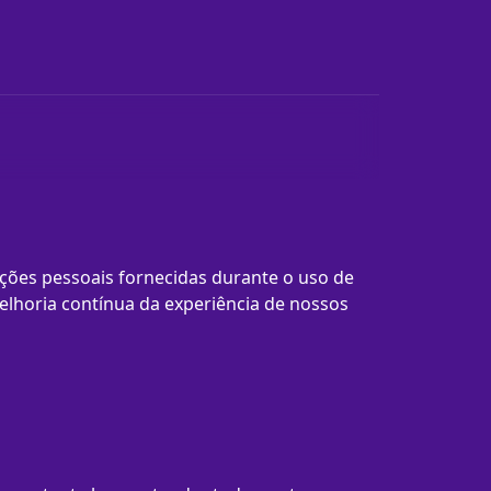
ções pessoais fornecidas durante o uso de
elhoria contínua da experiência de nossos