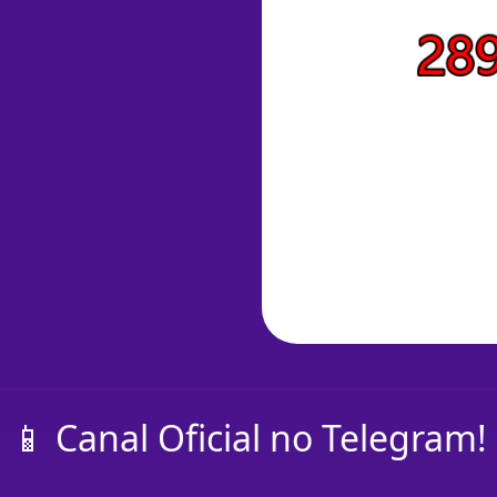
📱 Canal Oficial no Telegram!