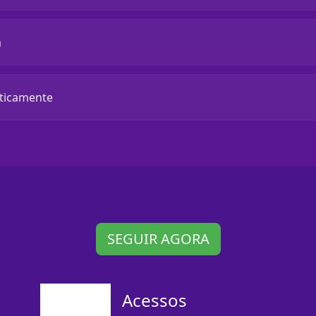
a
aticamente
SEGUIR AGORA
Acessos