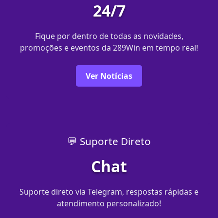
24/7
Fique por dentro de todas as novidades,
promoções e eventos da 289Win em tempo real!
Ver Notícias
💬 Suporte Direto
Chat
Suporte direto via Telegram, respostas rápidas e
atendimento personalizado!