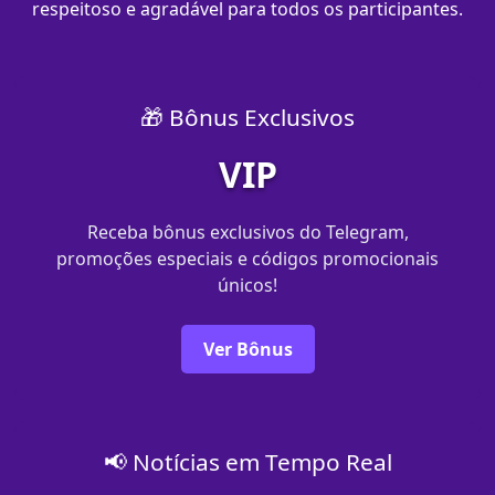
respeitoso e agradável para todos os participantes.
🎁 Bônus Exclusivos
VIP
Receba bônus exclusivos do Telegram,
promoções especiais e códigos promocionais
únicos!
Ver Bônus
📢 Notícias em Tempo Real