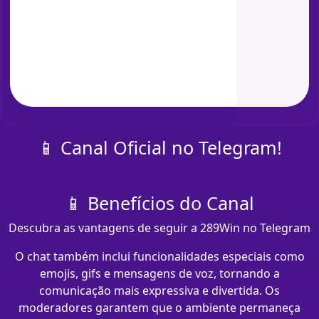
📱 Canal Oficial no Telegram!
📱 Benefícios do Canal
Descubra as vantagens de seguir a 289Win no Telegram
O chat também inclui funcionalidades especiais como
emojis, gifs e mensagens de voz, tornando a
comunicação mais expressiva e divertida. Os
moderadores garantem que o ambiente permaneça