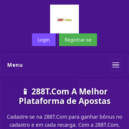
Login
Registrar-se
Menu
📱 288T.Com A Melhor
Plataforma de Apostas
Cadastre-se na 288T.Com para ganhar bônus no
cadastro e em cada recarga. Com a 288T.Com,