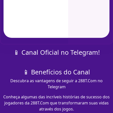
📱 Canal Oficial no Telegram!
📱 Benefícios do Canal
Descubra as vantagens de seguir a 288T.Com no
Telegram
Conheça algumas das incríveis histórias de sucesso dos
jogadores da 288T.Com que transformaram suas vidas
através dos jogos.