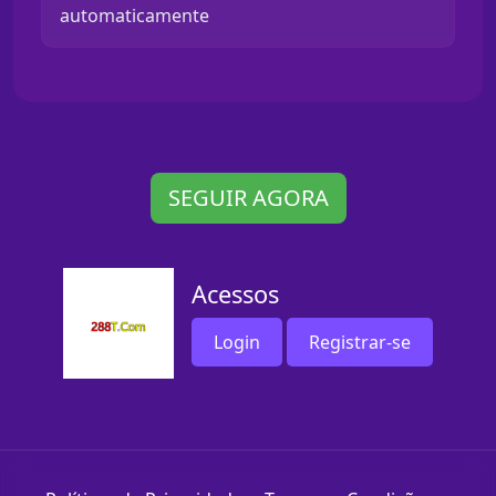
automaticamente
SEGUIR AGORA
Acessos
Login
Registrar-se