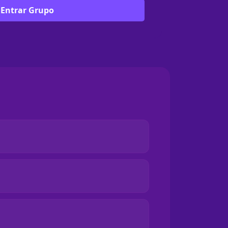
Entrar Grupo