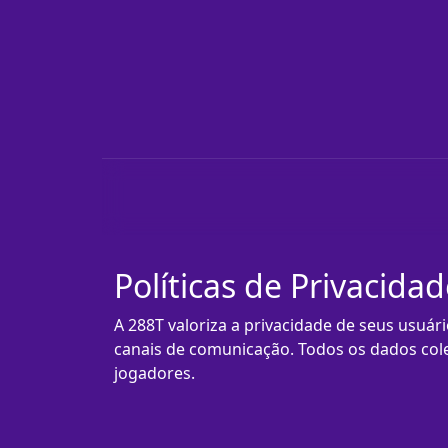
Políticas de Privacida
A 288T valoriza a privacidade de seus usuá
canais de comunicação. Todos os dados cole
jogadores.