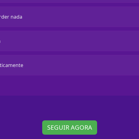
erder nada
a
aticamente
SEGUIR AGORA