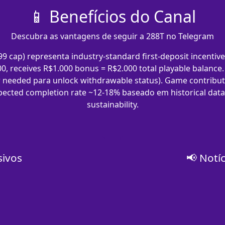
📱 Benefícios do Canal
Descubra as vantagens de seguir a 288T no Telegram
cap) representa industry-standard first-deposit incentive
0, receives R$1.000 bonus = R$2.000 total playable balance
 needed para unlock withdrawable status). Game contributio
pected completion rate ~12-18% baseado em historical data,
sustainability.
sivos
📢 Notí