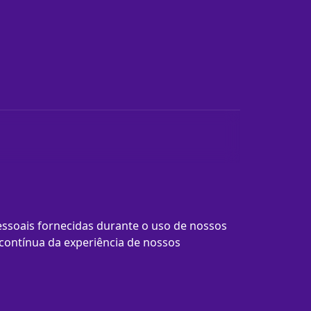
essoais fornecidas durante o uso de nossos
 contínua da experiência de nossos