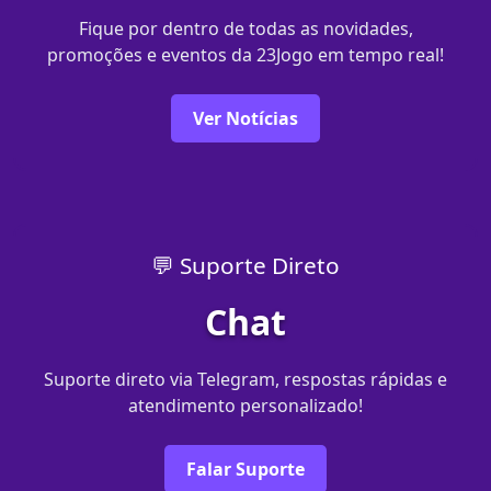
Fique por dentro de todas as novidades,
promoções e eventos da 23Jogo em tempo real!
Ver Notícias
💬 Suporte Direto
Chat
Suporte direto via Telegram, respostas rápidas e
atendimento personalizado!
Falar Suporte