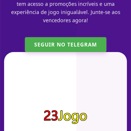
tem acesso a promoções incríveis e uma
experiência de jogo inigualável. Junte-se aos
vencedores agora!
SEGUIR NO TELEGRAM