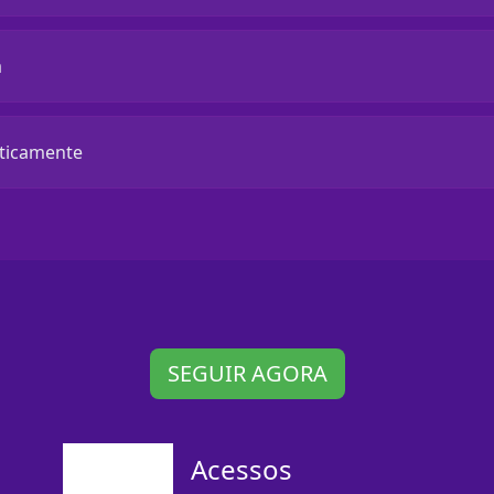
a
aticamente
SEGUIR AGORA
Acessos