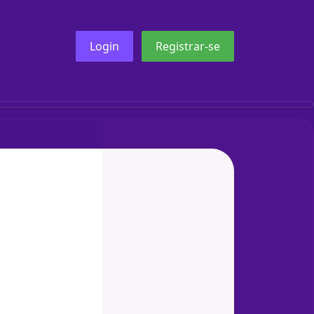
Login
Registrar-se