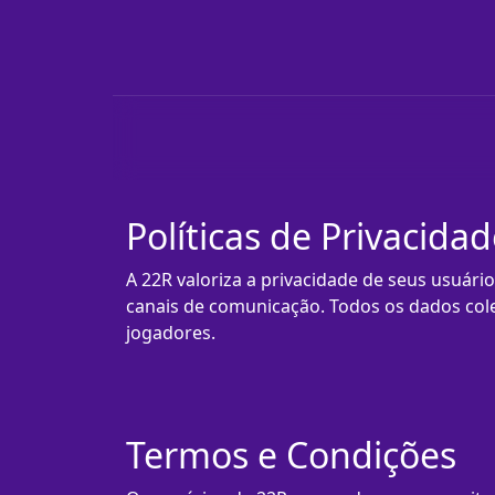
Políticas de Privacida
A 22R valoriza a privacidade de seus usuár
canais de comunicação. Todos os dados cole
jogadores.
Termos e Condições