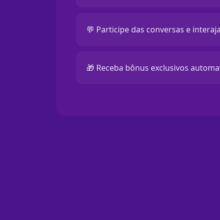
💬 Participe das conversas e interaj
🎁 Receba bônus exclusivos autom