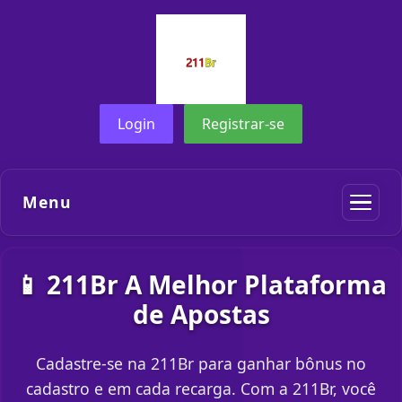
Login
Registrar-se
Menu
📱 211Br A Melhor Plataforma
de Apostas
Cadastre-se na 211Br para ganhar bônus no
cadastro e em cada recarga. Com a 211Br, você