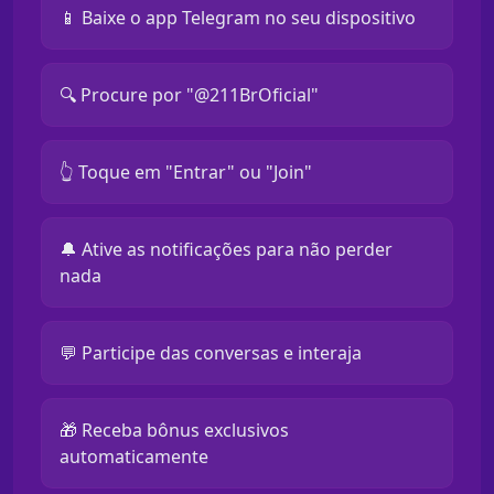
📱 Baixe o app Telegram no seu dispositivo
🔍 Procure por "@211BrOficial"
👆 Toque em "Entrar" ou "Join"
🔔 Ative as notificações para não perder
nada
💬 Participe das conversas e interaja
🎁 Receba bônus exclusivos
automaticamente