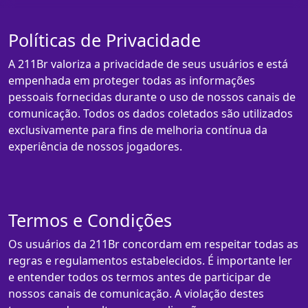
Políticas de Privacidade
A 211Br valoriza a privacidade de seus usuários e está
empenhada em proteger todas as informações
pessoais fornecidas durante o uso de nossos canais de
comunicação. Todos os dados coletados são utilizados
exclusivamente para fins de melhoria contínua da
experiência de nossos jogadores.
Termos e Condições
Os usuários da 211Br concordam em respeitar todas as
regras e regulamentos estabelecidos. É importante ler
e entender todos os termos antes de participar de
nossos canais de comunicação. A violação destes