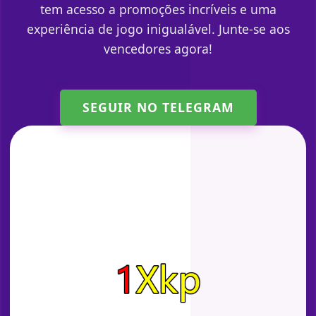
tem acesso a promoções incríveis e uma
experiência de jogo inigualável. Junte-se aos
vencedores agora!
SEGUIR NO TELEGRAM