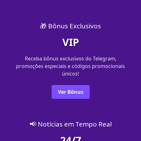
🎁 Bônus Exclusivos
VIP
Receba bônus exclusivos do Telegram,
promoções especiais e códigos promocionais
únicos!
Ver Bônus
📢 Notícias em Tempo Real
24/7