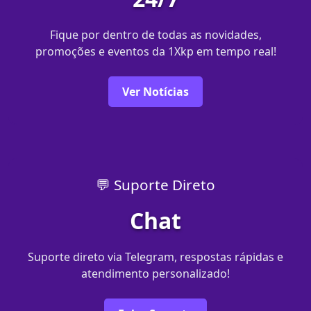
Fique por dentro de todas as novidades,
promoções e eventos da 1Xkp em tempo real!
Ver Notícias
💬 Suporte Direto
Chat
Suporte direto via Telegram, respostas rápidas e
atendimento personalizado!