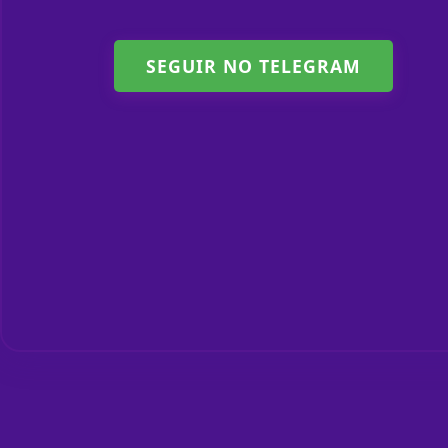
SEGUIR NO TELEGRAM