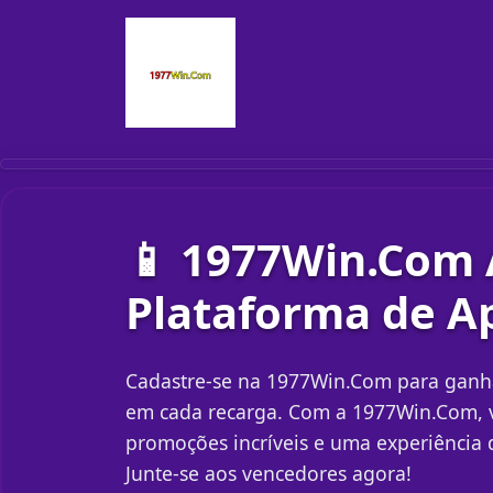
📱 1977Win.Com 
Plataforma de A
Cadastre-se na 1977Win.Com para ganh
em cada recarga. Com a 1977Win.Com, 
promoções incríveis e uma experiência d
Junte-se aos vencedores agora!