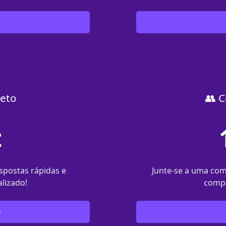
reto
👥 
t
espostas rápidas e
Junte-se a uma com
lizado!
compa
e