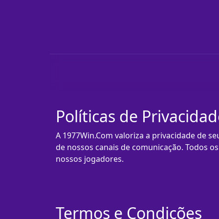
Políticas de Privacida
A 1977Win.Com valoriza a privacidade de s
de nossos canais de comunicação. Todos os 
nossos jogadores.
Termos e Condições