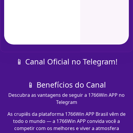
📱 Canal Oficial no Telegram!
📱 Benefícios do Canal
Descubra as vantagens de seguir a 1766Win APP no
Telegram
As crupiês da plataforma 1766Win APP Brasil vêm de
todo o mundo — a 1766Win APP convida você a
competir com os melhores e viver a atmosfera