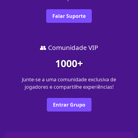
Falar Suporte
👥 Comunidade VIP
1000+
Junte-se a uma comunidade exclusiva de
jogadores e compartilhe experiências!
Entrar Grupo