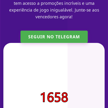
tem acesso a promoções incríveis e uma
experiência de jogo inigualável. Junte-se aos
vencedores agora!
SEGUIR NO TELEGRAM