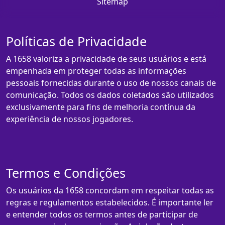
Sitemap
Políticas de Privacidade
A 1658 valoriza a privacidade de seus usuários e está
empenhada em proteger todas as informações
pessoais fornecidas durante o uso de nossos canais de
comunicação. Todos os dados coletados são utilizados
exclusivamente para fins de melhoria contínua da
experiência de nossos jogadores.
Termos e Condições
Os usuários da 1658 concordam em respeitar todas as
regras e regulamentos estabelecidos. É importante ler
e entender todos os termos antes de participar de