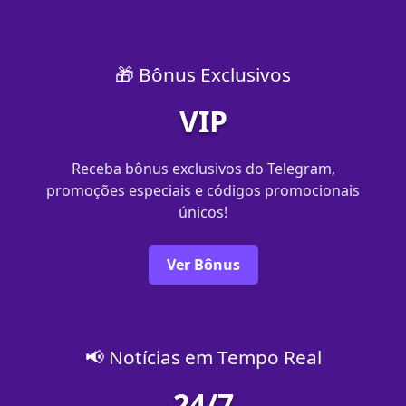
🎁 Bônus Exclusivos
VIP
Receba bônus exclusivos do Telegram,
promoções especiais e códigos promocionais
únicos!
Ver Bônus
📢 Notícias em Tempo Real
24/7