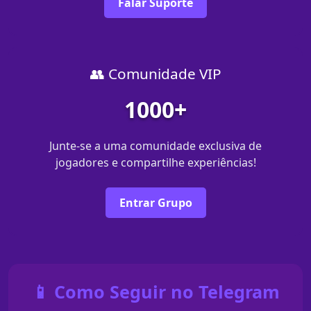
Falar Suporte
👥 Comunidade VIP
1000+
Junte-se a uma comunidade exclusiva de
jogadores e compartilhe experiências!
Entrar Grupo
📱 Como Seguir no Telegram