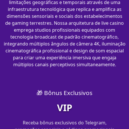
limitações geográficas e temporais através de uma
infraestrutura tecnológica que replica e amplifica as
dimensões sensoriais e sociais dos estabelecimentos
de gaming terrestres. Nossa arquitetura de live casino
emprega studios profissionais equipados com
tecnologia broadcast de padrão cinematográfico,
integrando múltiplos ângulos de câmera 4K, iluminação
cinematográfica profissional e design de som espacial
para criar uma experiência imersiva que engaja
múltiplos canais perceptivos simultaneamente.
🎁 Bônus Exclusivos
VIP
Receba bônus exclusivos do Telegram,