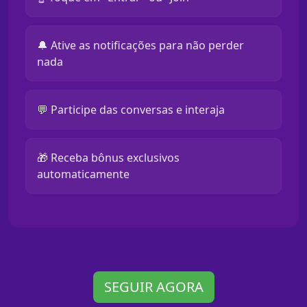
🔔 Ative as notificações para não perder
nada
💬 Participe das conversas e interaja
🎁 Receba bônus exclusivos
automaticamente
SEGUIR AGORA