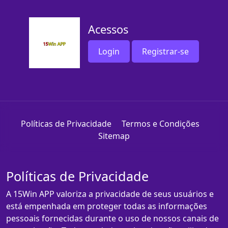
Acessos
Login
Registrar-se
Políticas de Privacidade
Termos e Condições
Sitemap
Políticas de Privacidade
A 15Win APP valoriza a privacidade de seus usuários e
está empenhada em proteger todas as informações
pessoais fornecidas durante o uso de nossos canais de