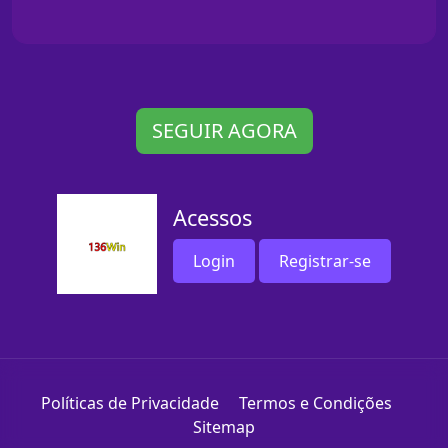
SEGUIR AGORA
Acessos
Login
Registrar-se
Políticas de Privacidade
Termos e Condições
Sitemap