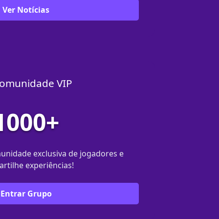
Ver Notícias
Comunidade VIP
1000+
unidade exclusiva de jogadores e
rtilhe experiências!
Entrar Grupo