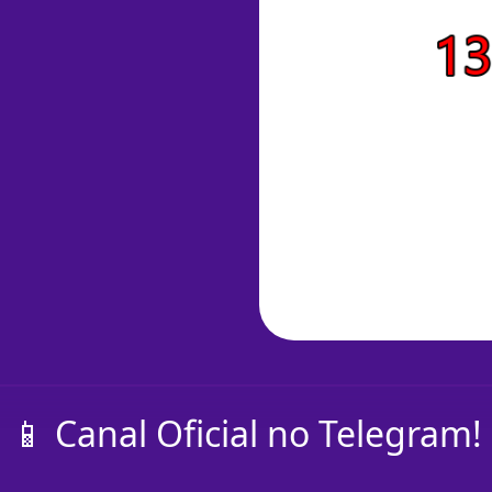
📱 Canal Oficial no Telegram!