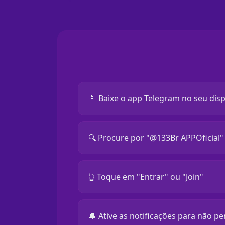
📱 Baixe o app Telegram no seu disp
🔍 Procure por "@133Br APPOficial"
👆 Toque em "Entrar" ou "Join"
🔔 Ative as notificações para não p