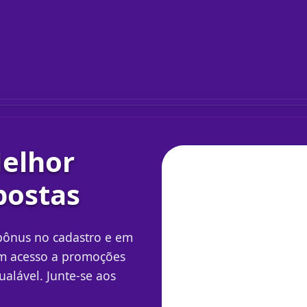
Melhor
postas
bônus no cadastro e em
em acesso a promoções
ualável. Junte-se aos