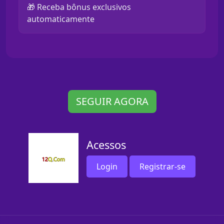
🎁 Receba bônus exclusivos
automaticamente
SEGUIR AGORA
Acessos
Login
Registrar-se