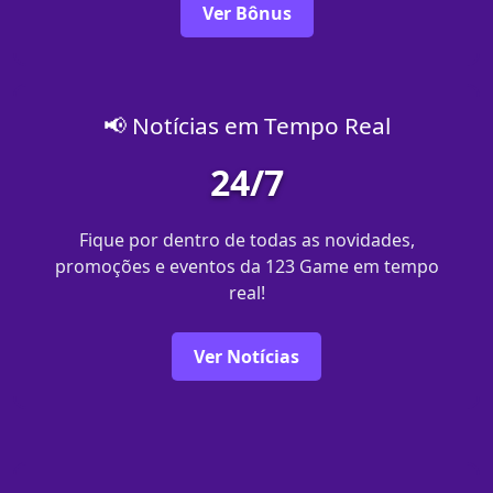
Ver Bônus
📢 Notícias em Tempo Real
24/7
Fique por dentro de todas as novidades,
promoções e eventos da 123 Game em tempo
real!
Ver Notícias