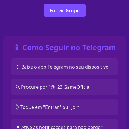
Entrar Grupo
📱 Como Seguir no Telegram
📱 Baixe o app Telegram no seu dispositivo
🔍 Procure por "@123 GameOficial"
👆 Toque em "Entrar" ou "Join"
🔔 Ative as notificações para não perder