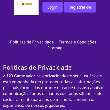
Login
Registrar-se
Políticas de Privacidade
Termos e Condições
Sitemap
Políticas de Privacidade
A 123 Game valoriza a privacidade de seus usuários e
está empenhada em proteger todas as informações
pessoais fornecidas durante o uso de nossos canais de
comunicação. Todos os dados coletados são utilizados
exclusivamente para fins de melhoria contínua da
experiência de nossos jogadores.