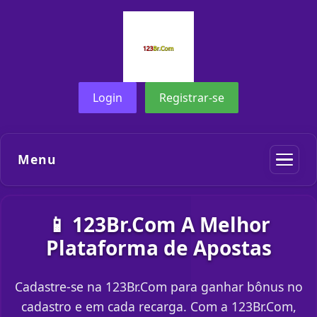
Login
Registrar-se
Menu
📱 123Br.Com A Melhor
Plataforma de Apostas
Cadastre-se na 123Br.Com para ganhar bônus no
cadastro e em cada recarga. Com a 123Br.Com,