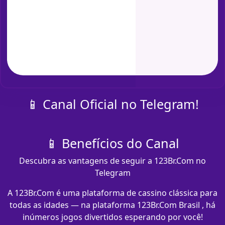
📱 Canal Oficial no Telegram!
📱 Benefícios do Canal
Descubra as vantagens de seguir a 123Br.Com no
Telegram
A 123Br.Com é uma plataforma de cassino clássica para
todas as idades — na plataforma 123Br.Com Brasil , há
inúmeros jogos divertidos esperando por você!