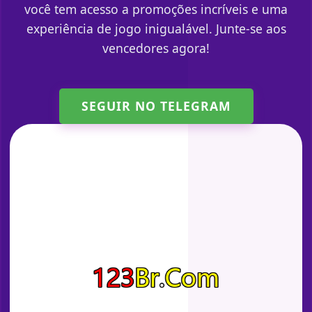
você tem acesso a promoções incríveis e uma
experiência de jogo inigualável. Junte-se aos
vencedores agora!
SEGUIR NO TELEGRAM