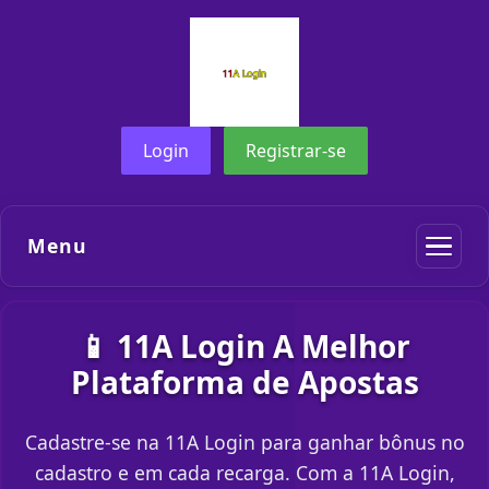
Login
Registrar-se
Menu
📱 11A Login A Melhor
Plataforma de Apostas
Cadastre-se na 11A Login para ganhar bônus no
cadastro e em cada recarga. Com a 11A Login,