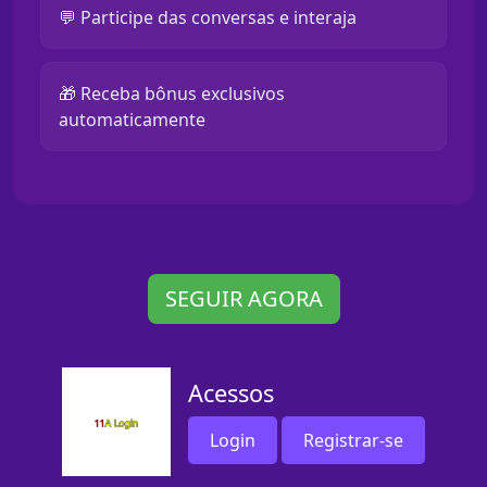
💬 Participe das conversas e interaja
🎁 Receba bônus exclusivos
automaticamente
SEGUIR AGORA
Acessos
Login
Registrar-se