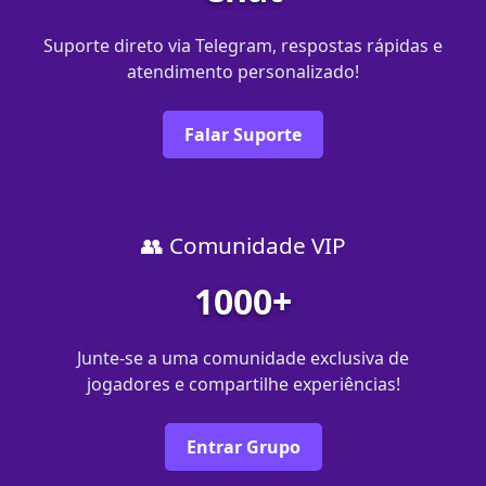
Suporte direto via Telegram, respostas rápidas e
atendimento personalizado!
Falar Suporte
👥 Comunidade VIP
1000+
Junte-se a uma comunidade exclusiva de
jogadores e compartilhe experiências!
Entrar Grupo