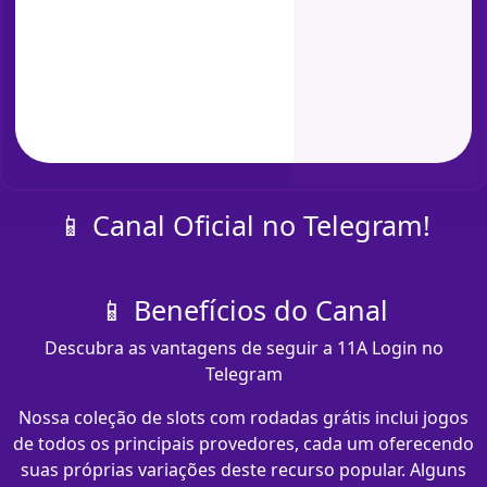
📱 Canal Oficial no Telegram!
📱 Benefícios do Canal
Descubra as vantagens de seguir a 11A Login no
Telegram
Nossa coleção de slots com rodadas grátis inclui jogos
de todos os principais provedores, cada um oferecendo
suas próprias variações deste recurso popular. Alguns