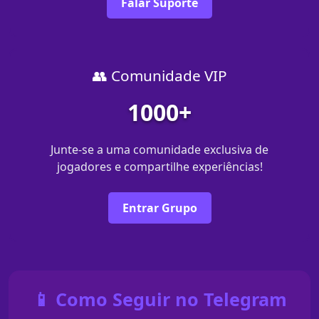
Falar Suporte
👥 Comunidade VIP
1000+
Junte-se a uma comunidade exclusiva de
jogadores e compartilhe experiências!
Entrar Grupo
📱 Como Seguir no Telegram