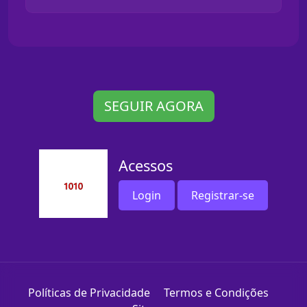
SEGUIR AGORA
Acessos
Login
Registrar-se
Políticas de Privacidade
Termos e Condições