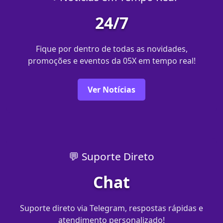
24/7
Fique por dentro de todas as novidades,
promoções e eventos da 05X em tempo real!
Ver Notícias
💬 Suporte Direto
Chat
Suporte direto via Telegram, respostas rápidas e
atendimento personalizado!