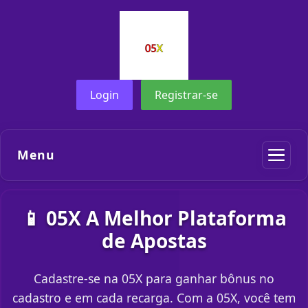
Login
Registrar-se
Menu
📱 05X A Melhor Plataforma
de Apostas
Cadastre-se na 05X para ganhar bônus no
cadastro e em cada recarga. Com a 05X, você tem