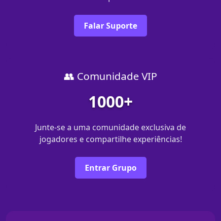
Falar Suporte
👥 Comunidade VIP
1000+
Junte-se a uma comunidade exclusiva de
jogadores e compartilhe experiências!
Entrar Grupo