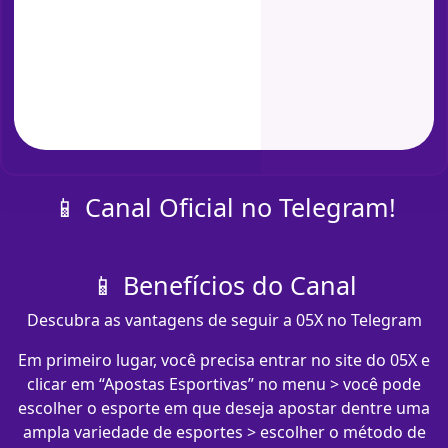
📱 Canal Oficial no Telegram!
📱 Benefícios do Canal
Descubra as vantagens de seguir a 05X no Telegram
Em primeiro lugar, você precisa entrar no site do 05X e
clicar em “Apostas Esportivas” no menu > você pode
escolher o esporte em que deseja apostar dentre uma
ampla variedade de esportes > escolher o método de