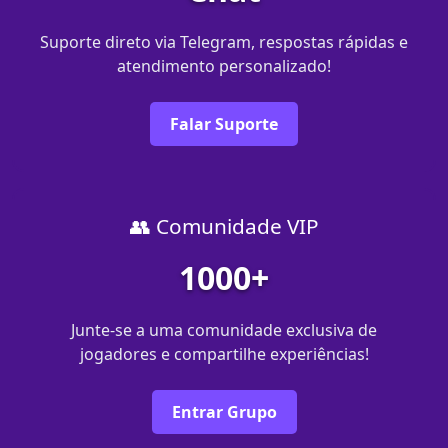
Suporte direto via Telegram, respostas rápidas e
atendimento personalizado!
Falar Suporte
👥 Comunidade VIP
1000+
Junte-se a uma comunidade exclusiva de
jogadores e compartilhe experiências!
Entrar Grupo