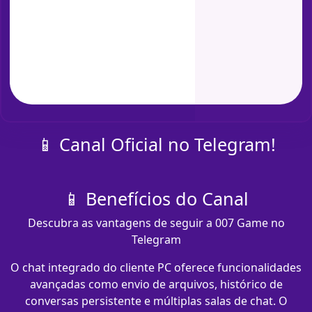
📱 Canal Oficial no Telegram!
📱 Benefícios do Canal
Descubra as vantagens de seguir a 007 Game no
Telegram
O chat integrado do cliente PC oferece funcionalidades
avançadas como envio de arquivos, histórico de
conversas persistente e múltiplas salas de chat. O