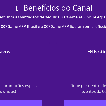
📱 Benefícios do Canal
escubra as vantagens de seguir a 007Game APP no Telegr
a 007Game APP Brasil e a 007Game APP lideram em profissi
sivos
📢 Notí
m, promoções especiais
Fique por dentro d
s únicos!
eventos da 0