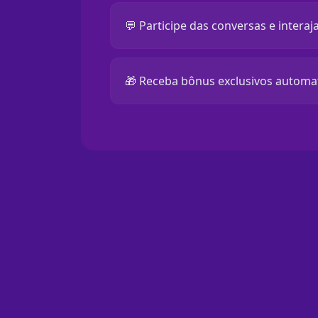
💬 Participe das conversas e interaj
🎁 Receba bônus exclusivos autom