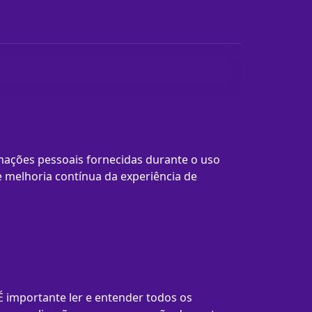
mações pessoais fornecidas durante o uso
e melhoria contínua da experiência de
 importante ler e entender todos os