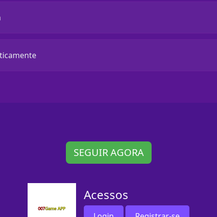
a
aticamente
SEGUIR AGORA
Acessos
Login
Registrar-se