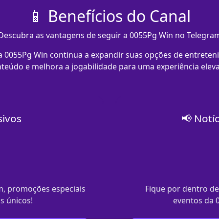
📱 Benefícios do Canal
Descubra as vantagens de seguir a 0055Pg Win no Telegra
a 0055Pg Win continua a expandir suas opções de entreten
teúdo e melhora a jogabilidade para uma experiência elev
sivos
📢 Notí
m, promoções especiais
Fique por dentro d
s únicos!
eventos da 