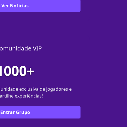
Ver Notícias
Comunidade VIP
1000+
unidade exclusiva de jogadores e
rtilhe experiências!
Entrar Grupo