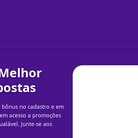
 Melhor
postas
 bônus no cadastro e em
tem acesso a promoções
ualável. Junte-se aos