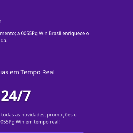
m
imento; a 0055Pg Win Brasil enriquece o
ada.
cias em Tempo Real
24/7
e todas as novidades, promoções e
0055Pg Win em tempo real!