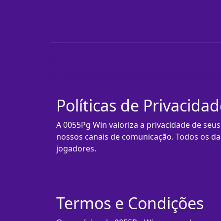
Políticas de Privacida
A 0055Pg Win valoriza a privacidade de seu
nossos canais de comunicação. Todos os dad
jogadores.
Termos e Condições