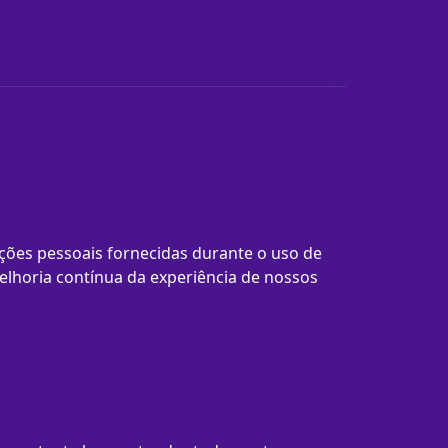
ções pessoais fornecidas durante o uso de
elhoria contínua da experiência de nossos