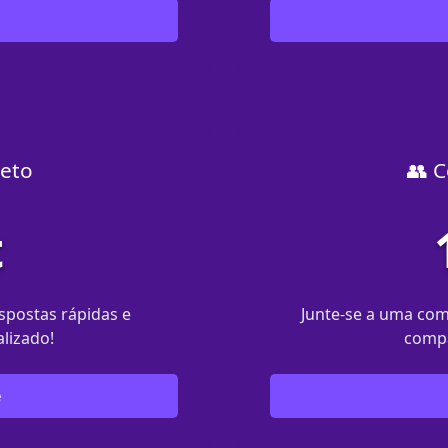
reto
👥 
t
espostas rápidas e
Junte-se a uma com
lizado!
compa
e