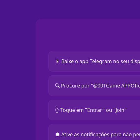
📱 Baixe o app Telegram no seu disp
🔍 Procure por "@001Game APPOfic
👆 Toque em "Entrar" ou "Join"
🔔 Ative as notificações para não p