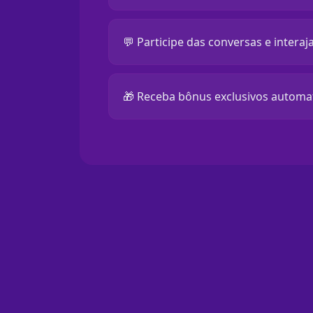
💬 Participe das conversas e interaj
🎁 Receba bônus exclusivos autom